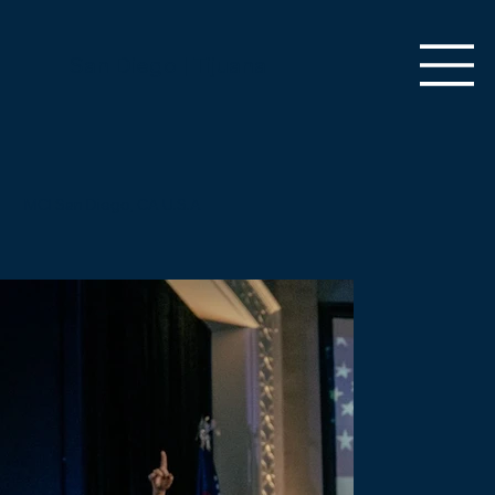
San Diego | Tijuana
MCI San Diego, CA U.S.A