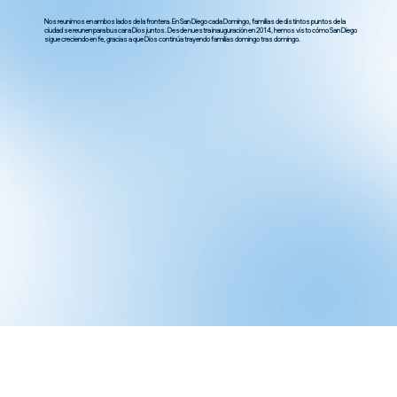
Nos reunimos en ambos lados de la frontera. En San Diego cada Domingo, familias de distintos puntos de la
ciudad se reunen para buscar a Dios juntos. Desde nuestra inauguración en 2014, hemos visto cómo San Diego
sigue creciendo en fe, gracias a que Dios continúa trayendo familias domingo tras domingo.