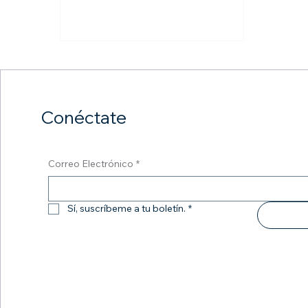
son el campo de batalla donde
Dios prueba y perfecciona a
quienes llama a influenciar a otros.
La historia de esta pareja de líderes
es un testimonio vibrante de que,
cuando se honra la Palabra y se
somete el corazón a la autoridad
Conéctate
espiritual, el milagro es el destino. 1.
La Cimentación del Liderazgo: S
Correo Electrónico
*
Sí, suscríbeme a tu boletín.
*