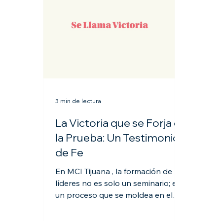
3 min de lectura
La Victoria que se Forja en
la Prueba: Un Testimonio
de Fe
En MCI Tijuana , la formación de
líderes no es solo un seminario; es
un proceso que se moldea en el
fuego de la fe y la perseverancia. El
matrimonio, la familia y las finanzas