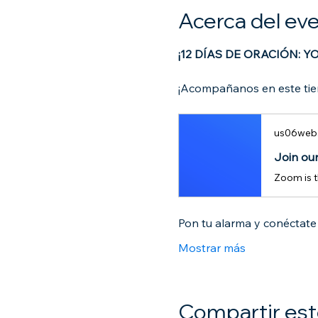
Acerca del ev
¡12 DÍAS DE ORACIÓN: YO
¡Acompañanos en este tiem
us06web
Join ou
Zoom is t
Pon tu alarma y conéctate 
Mostrar más
Compartir est