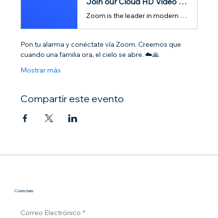
Join our Cloud HD Video Meeting
Zoom is the leader in modern enterprise cloud communications.
Pon tu alarma y conéctate vía Zoom. Creemos que 
cuando una familia ora, el cielo se abre. ☁️🙏
Mostrar más
Compartir este evento
Conéctate
Correo Electrónico
*