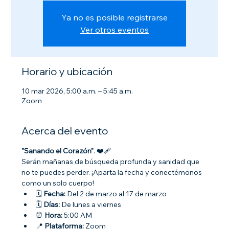
Ya no es posible registrarse
Ver otros eventos
Horario y ubicación
10 mar 2026, 5:00 a.m. – 5:45 a.m.
Zoom
Acerca del evento
"Sanando el Corazón"
. ❤️‍🩹
Serán mañanas de búsqueda profunda y sanidad que 
no te puedes perder. ¡Aparta la fecha y conectémonos 
como un solo cuerpo!
🗓 
Fecha:
 Del 2 de marzo al 17 de marzo
🗓 
Días:
 De lunes a viernes
⏰ 
Hora:
 5:00 AM
📍 
Plataforma:
 Zoom