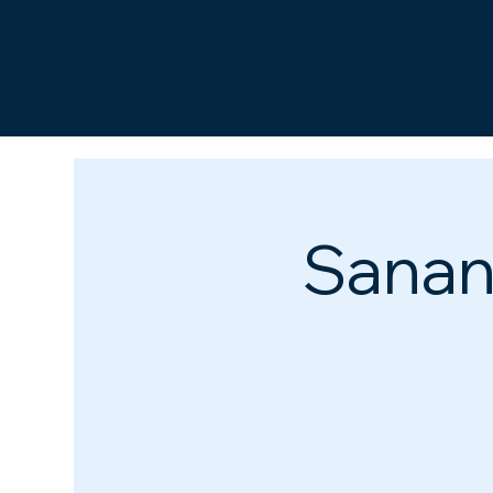
San Diego | Tijuana
Sanand