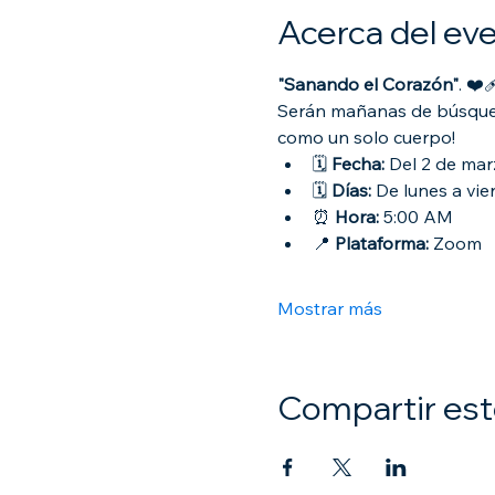
Acerca del ev
"Sanando el Corazón"
. ❤️‍
Serán mañanas de búsqued
como un solo cuerpo!
🗓 
Fecha:
 Del 2 de mar
🗓 
Días:
 De lunes a vie
⏰ 
Hora:
 5:00 AM
📍 
Plataforma:
 Zoom
Mostrar más
Compartir est