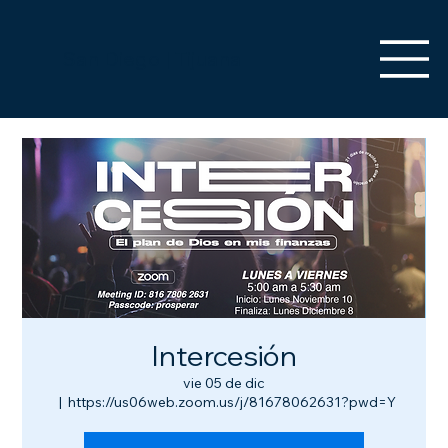
San Diego | Tijuana
Intercesión
vie 05 de dic
  |  
https://us06web.zoom.us/j/81678062631?pwd=Y