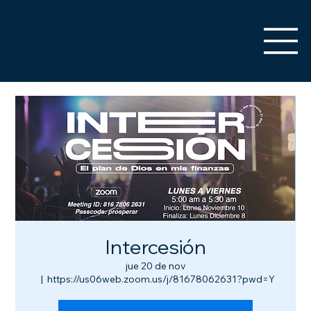
San Diego | Tijuana
Intercesión
jue 20 de nov
  |  
https://us06web.zoom.us/j/81678062631?pwd=Y