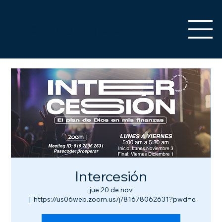
San Diego | Tijuana
Intercesión
jue 20 de nov
  |  
https://us06web.zoom.us/j/81678062631?pwd=e