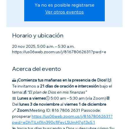
Ya no es posible registrarse
Ver otros eventos
Horario y ubicación
20 nov 2025, 5:00 a.m. – 5:30 a.m.
https://us06web.zoom.us/j/81678062631?pwd=e
Acerca del evento
🌅 
¡Comienza tus mañanas en la presencia de Dios!
 🙌
Te invitamos a 
21 días de oración e intercesión
 bajo el 
tema:💰 
“El plan de Dios en mis finanzas”
📅 
Lunes a viernes
🕔 5:00 am – 5:30 am (vía Zoom)📆 
Del 
lunes 3 de noviembre
 al 
viernes 1 de diciembre
🔗 
Zoom:
Meeting ID: 816 7806 2631 Passcode: 
prosperar 
https://us06web.zoom.us/j/81678062631?
pwd=eDhTILnfXn390cflFevL5UmH7g13xS.1
💫 Inicia tus días buscando a Dios y descubre cómo Su 