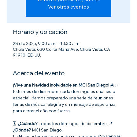
Ver otros eventos
Horario y ubicación
28 dic 2025, 9:00 a.m. – 10:30 a.m.
Chula Vista, 630 Corte Maria Ave, Chula Vista, CA
91910, EE. UU.
Acerca del evento
¡Vive una Navidad inolvidable en MCI San Diego!
 🎄✨
Este mes de diciembre, cada domingo es una fiesta 
especial. Hemos preparado una serie de reuniones 
llenas de música, alegría y un mensaje de esperanza 
para cerrar el año con fuerza.
🗓 
¿Cuándo?
 Todos los domingos de diciembre. 📍 
¿Dónde?
 MCI San Diego.
La Navidad es mejor cuando se comparte. 
¡No vengas 