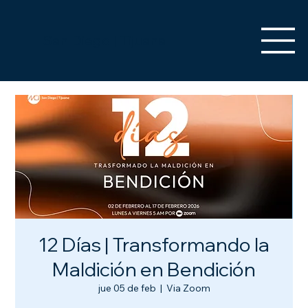
San Diego | Tijuana
12 Días | Transformando la
Maldición en Bendición
jue 05 de feb
  |  
Via Zoom